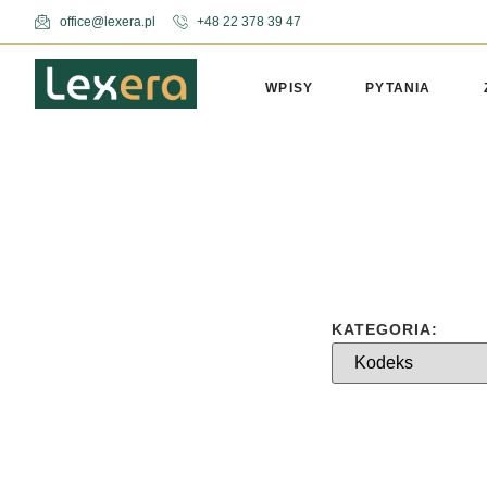
office@lexera.pl
+48 22 378 39 47
WPISY
PYTANIA
KATEGORIA: