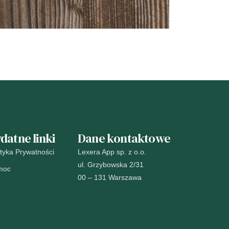
datne linki
Dane kontaktowe
ityka Prywatności
Lexera App sp. z o.o.
ul. Grzybowska 2/31
moc
00 – 131 Warszawa