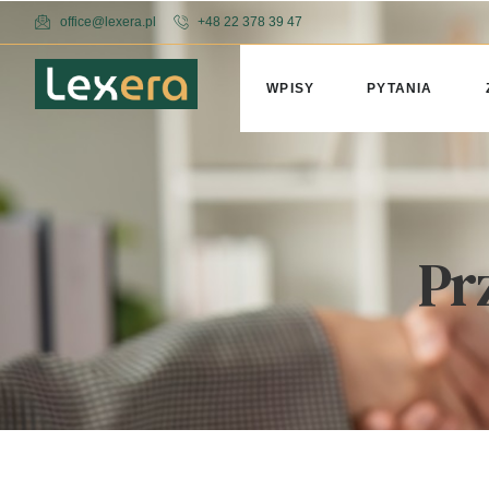
office@lexera.pl
+48 22 378 39 47
WPISY
PYTANIA
Pr