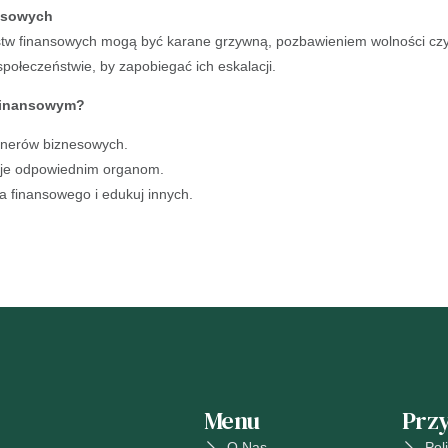
nsowych
stw finansowych mogą być karane grzywną, pozbawieniem wolności czy
społeczeństwie, by zapobiegać ich eskalacji.
finansowym?
tnerów biznesowych.
cje odpowiednim organom.
a finansowego i edukuj innych.
Menu
Przy
O Nas
Pol