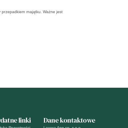
 przepadkiem majątku. Ważne jest
datne linki
Dane kontaktowe
ityka Prywatności
Lexera App sp. z o.o.