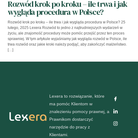
Rozwód krok po kroku – ile trwa i jak
wygląda procedura w Polsce?
Rozwód krok po kroku – ile trwa i jak wygląda procedura w Polsce? 25
lutego, 2025 Lexera Rozwód to jedno z najtrudniejszych wydarzeń w
życiu, ale znajomość procedury może pomóc przejść przez ten proces
sprawniej. W tym artykule wyjaśniamy jak wygląda rozwód w Polsce, ile
trwa rozwód oraz jakie kroki należy podjąć, aby zakończyć małżeństwo.
[…]
Lexera to rozwiązanie, które
ma pomóc Klientom w
znalezieniu pomocy prawnej, a
Prawnikom dostarczyć
narzędzie do pracy z
Klientami.